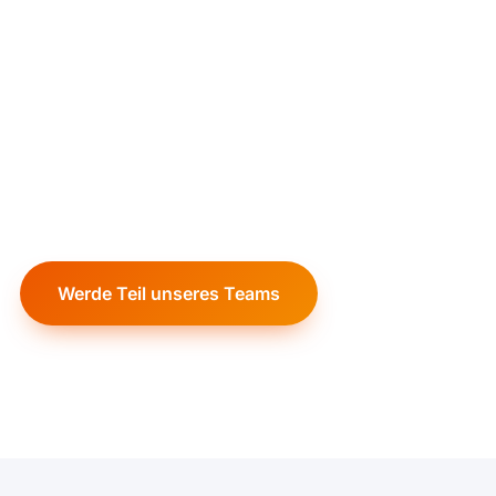
Mit uns in die Zukunft starten.
Du suchst eine abwechslungsreiche Tätigkeit mit
Zukunft und hast Spaß an der Arbeit im Team? Bei
uns erwarten dich spannende Aufgaben,
kontinuierliche Weiterbildung und ein kollegiales
Arbeitsklima – egal ob erfahrener Profi oder
Berufseinsteiger.
Werde Teil unseres Teams