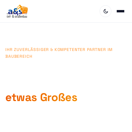
IHR ZUVERLÄSSIGER & KOMPETENTER PARTNER IM
BAUBEREICH
Lassen Sie uns
gemeinsam
etwas Großes
starten.
Tiefbau, Straßenbau und Netzausbau aus einer
Hand – mit modernster Technik, höchster Präzision
und einem Team, das anpackt.