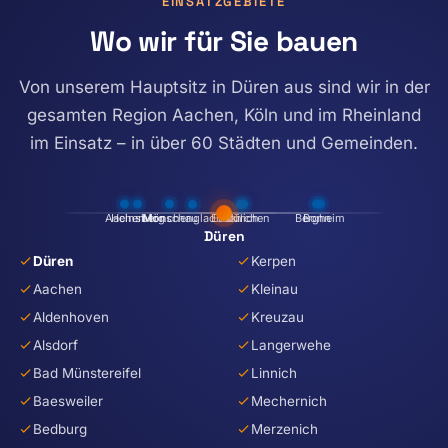
EINSATZGEBIETE
Wo wir für Sie bauen
Von unserem Hauptsitz in Düren aus sind wir in der
gesamten Region Aachen, Köln und im Rheinland
im Einsatz – in über 60 Städten und Gemeinden.
Aachen
Heinsberg
Monschau
Mönchengladbach
Euskirchen
Jülich
Bergheim
Bonn
Düren
Kerpen
Aachen
Kleinau
Aldenhoven
Kreuzau
Alsdorf
Langerwehe
Bad Münstereifel
Linnich
Baesweiler
Mechernich
Bedburg
Merzenich