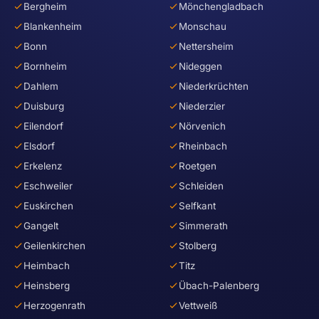
Bergheim
Mönchengladbach
Blankenheim
Monschau
Bonn
Nettersheim
Bornheim
Nideggen
Dahlem
Niederkrüchten
Duisburg
Niederzier
Eilendorf
Nörvenich
Elsdorf
Rheinbach
Erkelenz
Roetgen
Eschweiler
Schleiden
Euskirchen
Selfkant
Gangelt
Simmerath
Geilenkirchen
Stolberg
Heimbach
Titz
Heinsberg
Übach-Palenberg
Herzogenrath
Vettweiß